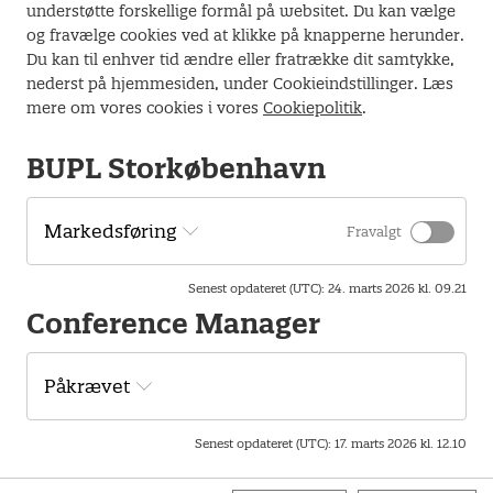
understøtte forskellige formål på websitet. Du kan vælge
Information
og fravælge cookies ved at klikke på knapperne herunder.
Du kan til enhver tid ændre eller fratrække dit samtykke,
nederst på hjemmesiden, under Cookieindstillinger. Læs
Pris
mere om vores cookies i vores
Cookiepolitik
.
Arrangementet er gratis.
BUPL Storkøbenhavn
Målgruppe
Seniorer medlem af BUPL Storkøbenhavns afd. 2 (Herlev,
Markedsføring
Fravalgt
Gladsaxe og Furesø)
Senest opdateret (UTC)
:
24. marts 2026 kl. 09.21
Forplejning
Conference Manager
Til frokost er der bestiIt flækesteg til alle
(hvis du ikke er til det, så kontakt Jens, Bente eller Pia).
HUSK! Du skal selv betale for drikkevarer.
Påkrævet
Senest opdateret (UTC)
:
17. marts 2026 kl. 12.10
Spørgsmål