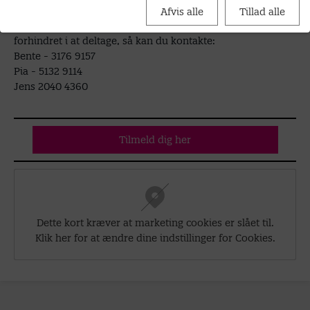
Afvis alle
Tillad alle
Har du spørgsmål til arrangementet eller bliver du
forhindret i at deltage, så kan du kontakte:
Bente - 3176 9157
Pia - 5132 9114
Jens 2040 4360
Tilmeld dig her
Dette kort kræver at marketing cookies er slået til.
Klik her for at ændre dine indstillinger for Cookies.