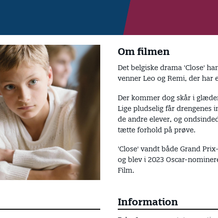
Om filmen
Det belgiske drama 'Close' ha
venner Leo og Remi, der har e
Der kommer dog skår i glæden
Lige pludselig får drengene
de andre elever, og ondsind
tætte forhold på prøve.
'Close' vandt både Grand Prix
og blev i 2023 Oscar-nominere
Film.
Information