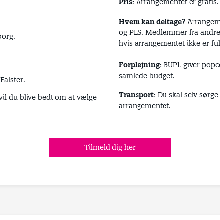
Pris:
Arrangementet er gratis.
Hvem kan deltage?
Arrangeme
og PLS. Medlemmer fra andre 
borg.
hvis arrangementet ikke er fu
Forplejning:
BUPL giver popco
samlede budget.
Falster.
Transport:
Du skal selv sørge f
 vil du blive bedt om at vælge
arrangementet.
.
Tilmeld dig her