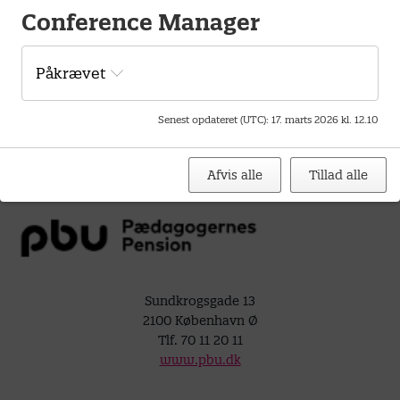
Conference Manager
Dette kort kræver at marketing cookies er slået til.
Påkrævet
Klik her for at ændre dine indstillinger for Cookies.
Senest opdateret (UTC)
:
17. marts 2026 kl. 12.10
Afvis alle
Tillad alle
Sundkrogsgade 13
2100 København Ø
Tlf. 70 11 20 11
www.pbu.dk