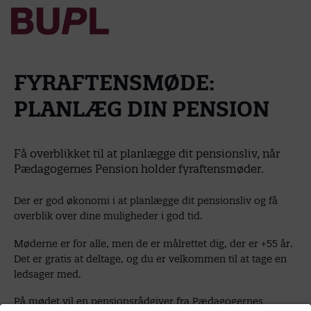
FYRAFTENSMØDE:
PLANLÆG DIN PENSION
Få overblikket til at planlægge dit pensionsliv, når
Pædagogernes Pension holder fyraftensmøder.
Der er god økonomi i at planlægge dit pensionsliv og få
overblik over dine muligheder i god tid.
Møderne er for alle, men de er målrettet dig, der er +55 år.
Det er gratis at deltage, og du er velkommen til at tage en
ledsager med.
På mødet vil en pensionsrådgiver fra Pædagogernes