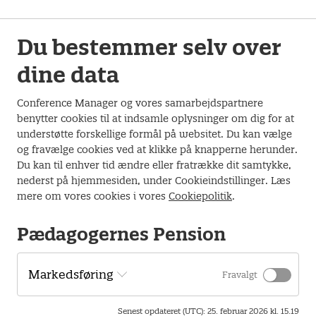
Pension fortælle om pension og forsikringer i din
pensionsordning og om folkepension. BUPL-A deltager på
møderne for at fortælle om efterløn.
Du bestemmer selv over
Mødet starter kl. 17.00 og slutter ca. kl. 20.00.
dine data
Der vil være lidt let mad ved mødets start, og i pausen
Conference Manager og vores samarbejdspartnere
serveres kaffe/te og kage.
benytter cookies til at indsamle oplysninger om dig for at
understøtte forskellige formål på websitet. Du kan vælge
TILMELD FYRAFTENSMØDE
og fravælge cookies ved at klikke på knapperne herunder.
Du kan til enhver tid ændre eller fratrække dit samtykke,
nederst på hjemmesiden, under Cookieindstillinger. Læs
Arrangementet afholdes
mere om vores cookies i vores
Cookiepolitik
.
Den 13. april 2026 kl. 17.00 -20.00 .
Pædagogernes Pension
Scandic Øst
Hadsundvej 200, 9220 Aalborg
Markedsføring
Fravalgt
Senest opdateret (UTC)
:
25. februar 2026 kl. 15.19