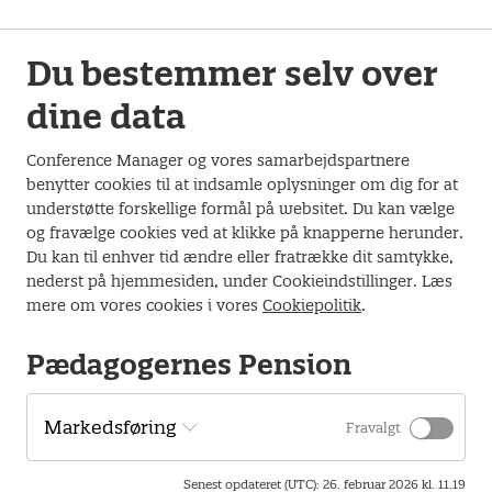
Pension fortælle om pension og forsikringer i din
pensionsordning og om folkepension. BUPL-A deltager på
møderne for at fortælle om efterløn.
Du bestemmer selv over
Mødet starter kl. 17.00 og slutter ca. kl. 20.00.
dine data
Der vil være lidt let mad ved mødets start, og i pausen
Conference Manager og vores samarbejdspartnere
serveres kaffe/te og kage.
benytter cookies til at indsamle oplysninger om dig for at
understøtte forskellige formål på websitet. Du kan vælge
TILMELD FYRAFTENSMØDE
og fravælge cookies ved at klikke på knapperne herunder.
Du kan til enhver tid ændre eller fratrække dit samtykke,
nederst på hjemmesiden, under Cookieindstillinger. Læs
Arrangementet afholdes
mere om vores cookies i vores
Cookiepolitik
.
Den 14. april 2026 kl. 17.00 -20.00.
Pædagogernes Pension
Scandic Aarhus Vest
Rytoften 3, 8210 Aarhus V
Markedsføring
Fravalgt
Senest opdateret (UTC)
:
26. februar 2026 kl. 11.19