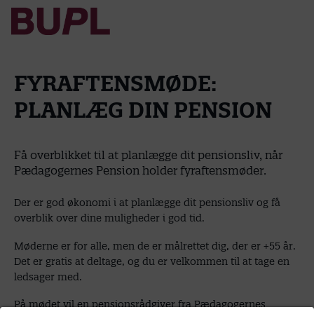
FYRAFTENSMØDE:
PLANLÆG DIN PENSION
Få overblikket til at planlægge dit pensionsliv, når
Pædagogernes Pension holder fyraftensmøder.
Der er god økonomi i at planlægge dit pensionsliv og få
overblik over dine muligheder i god tid.
Møderne er for alle, men de er målrettet dig, der er +55 år.
Det er gratis at deltage, og du er velkommen til at tage en
ledsager med.
På mødet vil en pensionsrådgiver fra Pædagogernes