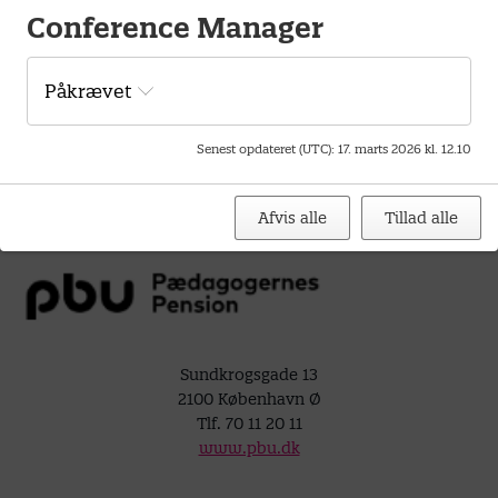
Conference Manager
Dette kort kræver at marketing cookies er slået til.
Påkrævet
Klik her for at ændre dine indstillinger for Cookies.
Senest opdateret (UTC)
:
17. marts 2026 kl. 12.10
Afvis alle
Tillad alle
Sundkrogsgade 13
2100 København Ø
Tlf. 70 11 20 11
www.pbu.dk