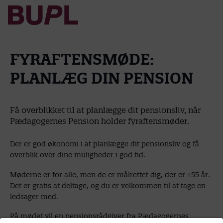
FYRAFTENSMØDE:
PLANLÆG DIN PENSION
Få overblikket til at planlægge dit pensionsliv, når
Pædagogernes Pension holder fyraftensmøder.
Der er god økonomi i at planlægge dit pensionsliv og få
overblik over dine muligheder i god tid.
Møderne er for alle, men de er målrettet dig, der er +55 år.
Det er gratis at deltage, og du er velkommen til at tage en
ledsager med.
På mødet vil en pensionsrådgiver fra Pædagogernes