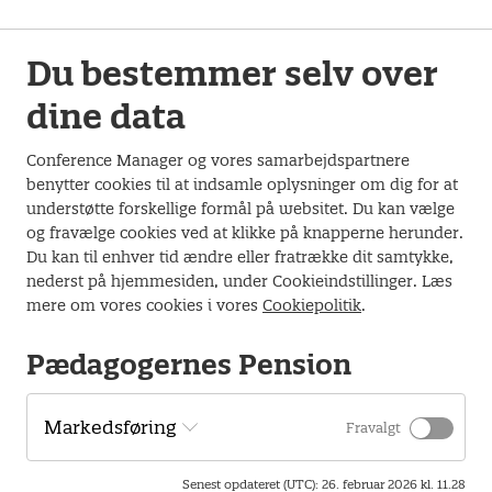
Pension fortælle om pension og forsikringer i din
pensionsordning og om folkepension. BUPL-A deltager på
møderne for at fortælle om efterløn.
Du bestemmer selv over
Mødet starter kl. 17.00 og slutter ca. kl. 20.00.
dine data
Der vil være lidt let mad ved mødets start, og i pausen
Conference Manager og vores samarbejdspartnere
serveres kaffe/te og kage.
benytter cookies til at indsamle oplysninger om dig for at
understøtte forskellige formål på websitet. Du kan vælge
TILMELD FYRAFTENSMØDE
og fravælge cookies ved at klikke på knapperne herunder.
Du kan til enhver tid ændre eller fratrække dit samtykke,
nederst på hjemmesiden, under Cookieindstillinger. Læs
Arrangementet afholdes
mere om vores cookies i vores
Cookiepolitik
.
Den 21. april 2026 kl. 17.00 -20.00 .
Pædagogernes Pension
Musikteatret
Den Røde Plads 16, 7500 Holstebro
Markedsføring
Fravalgt
Senest opdateret (UTC)
:
26. februar 2026 kl. 11.28