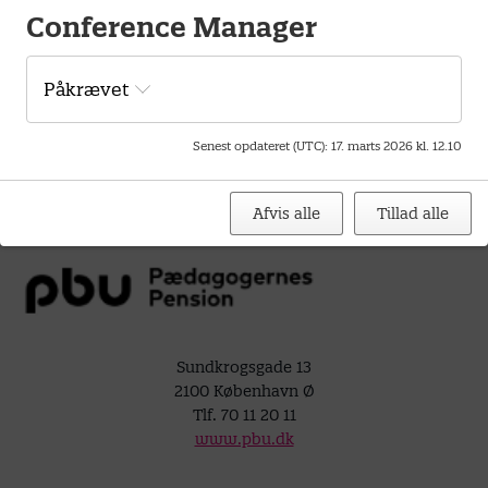
Conference Manager
Dette kort kræver at marketing cookies er slået til.
Påkrævet
Klik her for at ændre dine indstillinger for Cookies.
Senest opdateret (UTC)
:
17. marts 2026 kl. 12.10
Afvis alle
Tillad alle
Sundkrogsgade 13
2100 København Ø
Tlf. 70 11 20 11
www.pbu.dk