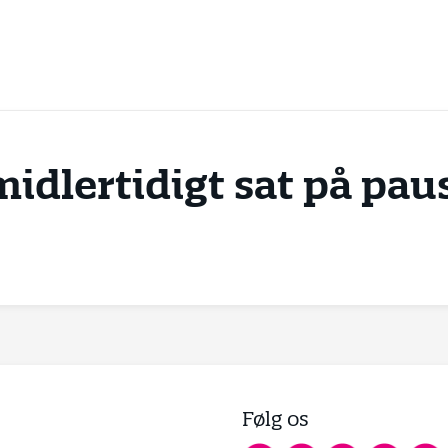
midlertidigt sat på pau
Følg os