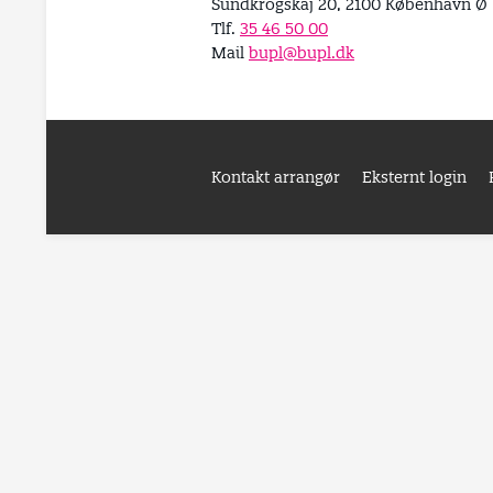
Sundkrogskaj 20, 2100 København Ø
Tlf.
35 46 50 00
Mail
bupl@bupl.dk
Kontakt arrangør
Eksternt login