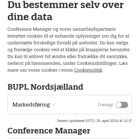
vitalitetsformer og mentalisering i sammenhæng med
Du bestemmer selv over
dynamikker i organisationsudvikling, for at skabe nye
dine data
perspektiver på lederens handlemuligheder i en kompleks
ledelsesopgave.
Conference Manager og vores samarbejdspartnere
benytter cookies til at indsamle oplysninger om dig for at
understøtte forskellige formål på websitet. Du kan vælge
og fravælge cookies ved at klikke på knapperne herunder.
Du kan til enhver tid ændre eller fratrække dit samtykke,
nederst på hjemmesiden, under Cookieindstillinger. Læs
Information
mere om vores cookies i vores
Cookiepolitik
.
BUPL Nordsjælland
Program
Kl. 08.30 - Ankomst & morgenmad
Kl. 09.00 - Velkommen til lederårsmøde v. Iben
Markedsføring
Fravalgt
Engelsholm
Kl. 09.05 - Oplæg - Ledelse af dialogfællesskaber v. Inge
Senest opdateret (UTC)
:
25. april 2024 kl. 12.17
Schoug Larsen
Conference Manager
Kl. 10.30 - Pause
Kl. 10.50 - Afvikling af selve årsmødet