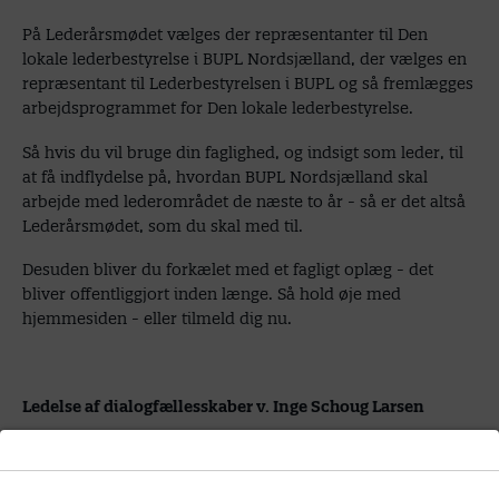
På Lederårsmødet vælges der repræsentanter til Den
lokale lederbestyrelse i BUPL Nordsjælland, der vælges en
repræsentant til Lederbestyrelsen i BUPL og så fremlægges
arbejdsprogrammet for Den lokale lederbestyrelse.
Så hvis du vil bruge din faglighed, og indsigt som leder, til
at få indflydelse på, hvordan BUPL Nordsjælland skal
arbejde med lederområdet de næste to år - så er det altså
Lederårsmødet, som du skal med til.
Desuden bliver du forkælet med et fagligt oplæg - det
bliver offentliggjort inden længe. Så hold øje med
hjemmesiden - eller tilmeld dig nu.
Ledelse af dialogfællesskaber v. Inge Schoug Larsen
Med baggrund i en kombination af udviklingspsykologi og
organisationsteori sættes begreber som spejlneuroner,