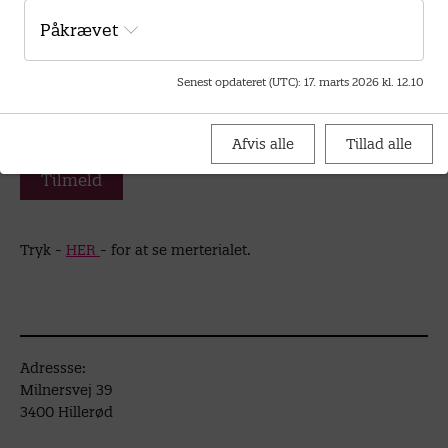
Kl. 12.30 - Frokost i forlængelse af årsmøde
Påkrævet
Indkomne forslag?
Forslag, der ønskes behandlet på årsmødet, fremsendes til
Senest opdateret (UTC)
:
17. marts 2026 kl. 12.10
den lokale lederforeningsbestyrelse senest 1 uge før
årsmødet finder sted. Forslag skal sendes på meja@bupl.dk
Afvis alle
Tillad alle
Tilmeld
Tryk -
HER
- for at se merterialet.
Adressse:
Milnersvej 39
3400 Hillerød