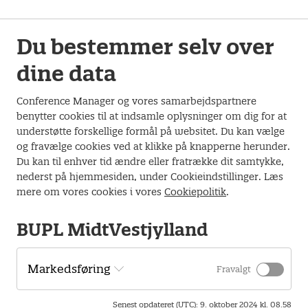
Du bestemmer selv over
dine data
Conference Manager og vores samarbejdspartnere
benytter cookies til at indsamle oplysninger om dig for at
understøtte forskellige formål på websitet. Du kan vælge
og fravælge cookies ved at klikke på knapperne herunder.
Du kan til enhver tid ændre eller fratrække dit samtykke,
nederst på hjemmesiden, under Cookieindstillinger. Læs
mere om vores cookies i vores
Cookiepolitik
.
Hanne Hede Jørgensen er lektor og ph.d. ved
BUPL MidtVestjylland
pædagoguddannelsen i Aarhus, VIA.
Hanne har undervist pædagogstuderende siden 2001 og
Markedsføring
Fravalgt
forsket i leg og trivsel, pædagogisk praksis og børns
instituationsliv sammen med pædagoger og børn. Hun har
Senest opdateret (UTC)
:
9. oktober 2024 kl. 08.58