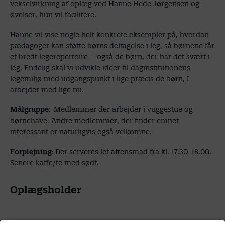
vekselvirkning af oplæg ved Hanne Hede Jørgensen og
øvelser, hun vil facilitere.
Hanne vil vise nogle helt konkrete eksempler på, hvordan
pædagoger kan støtte børns deltagelse i leg, så børnene får
et bredt legerepertoire – også de børn, der har det svært i
leg. Endelig skal vi udvikle ideer til daginstitutionens
legemiljø med udgangspunkt i lige præcis de børn, I
arbejder med lige nu.
Målgruppe:
Medlemmer der arbejder i vuggestue og
børnehave. Andre medlemmer, der finder emnet
interessant er naturligvis også velkomne.
Forplejning:
Der serveres let aftensmad fra kl. 17.30-18.00.
Senere kaffe/te med sødt.
Oplægsholder