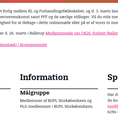
ået forlig mellem KL og Forhandlingsfælleskabet, og d. 3. marts
lederoverenskomst samt PFF og de særlige stillinger. Vil du vide m
ighed for at deltage i dette onlinemøde eller på et af vores to 
r d. 26. marts i Ballerup
Medlemsmøde om OK26-forliget (Baller
lensbæk) | Arrangementet
Information
Sp
Målgruppe
Har d
du ko
Medlemmer af BUPL Storkøbenhavn og
joo@b
PLS-medlemmer i BUPL Storkøbenhavn.
6196 