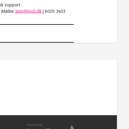
sk support
 Møller
aim@bupl.dk
| 6025 3403