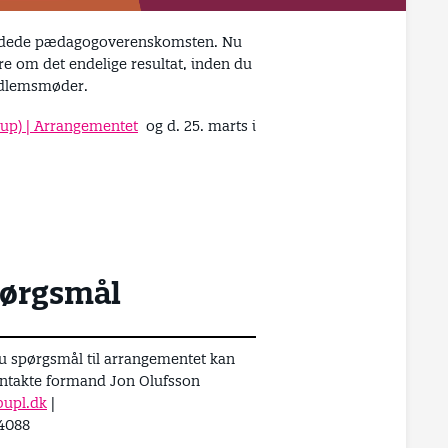
 landede pædagogoverenskomsten. Nu
ere om det endelige resultat, inden du
medlemsmøder.
up) | Arrangementet
og d. 25. marts i
ørgsmål
u spørgsmål til arrangementet kan
ntakte formand Jon Olufsson
upl.dk
|
4088