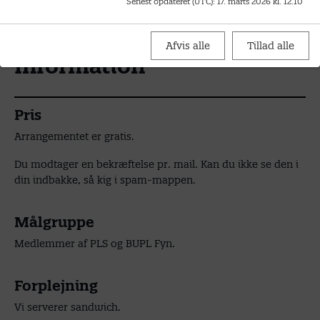
Senest opdateret (UTC)
:
17. marts 2026 kl. 12.10
dig blot ved at benytte linket du fik ved tilmelding.
Afvis alle
Tillad alle
Information
Pris
Arrangementet er gratis.
Du modtager en bekræftelse pr. mail. Kan du ikke se den i
din indbakke, så kig i spam-mappen.
Målgruppe
Medlemmer af PLS og BUPL Fyn.
Forplejning
Vi serverer sandwich.