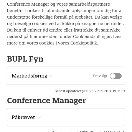
med daginstitutioner
Conference Manager og vores samarbejdspartnere
Inspiration til at arbejde mere bevidst med sprog og
benytter cookies til at indsamle oplysninger om dig for at
relationer i forældresam-arbejdet
understøtte forskellige formål på websitet. Du kan vælge
og fravælge cookies ved at klikke på knapperne herunder.
Om oplægsholder:
Du kan til enhver tid ændre eller fratrække dit samtykke,
Lykke Mie Mau er psykolog og lektor ved UCL.
nederst på hjemmesiden, under Cookieindstillinger. Læs
mere om vores cookies i vores
Cookiepolitik
.
BUPL Fyn
Lokation
Markedsføring
Fravalgt
UCL, lok. D.201
Niels Bohrs Allé 1
Senest opdateret (UTC)
:
16. juni 2026 kl. 11.23
5230 Odense M
Conference Manager
Seneste tilmelding: 18. nov. 2026 kl. 09.00
Påkrævet
Afmelding kan ske indtil 18. nov. 2026 kl. 22.00
Afmelding: Bliver du forhindret i at deltage, afmelder du