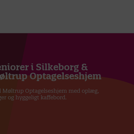
niorer i Silkeborg &
Møltrup Optagelseshjem
 til Møltrup Optagelseshjem med oplæg,
er og hyggeligt kaffebord.