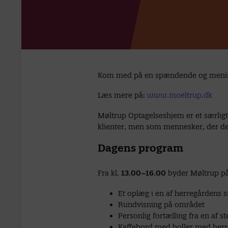
Kom med på en spændende og mening
Læs mere på:
www.moeltrup.dk
Møltrup Optagelseshjem er et særligt
klienter, men som mennesker, der delt
Dagens program
Fra kl.
13.00–16.00
byder Møltrup på
Et oplæg i en af herregårdens 
Rundvisning på området
Personlig fortælling fra en af s
Kaffebord med boller med herr