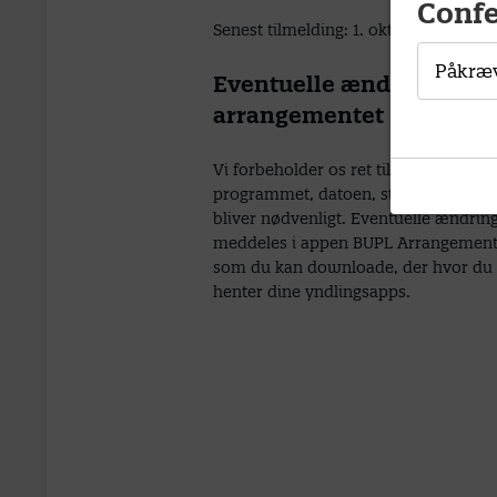
Conf
Senest tilmelding: 1. okt. 2026
Påkræ
Eventuelle ændringer i
arrangementet
Vi forbeholder os ret til at ændre i
programmet, datoen, stedet mv., hvis
bliver nødvenligt. Eventuelle ændrin
meddeles i appen BUPL Arrangement
som du kan downloade, der hvor du
henter dine yndlingsapps.