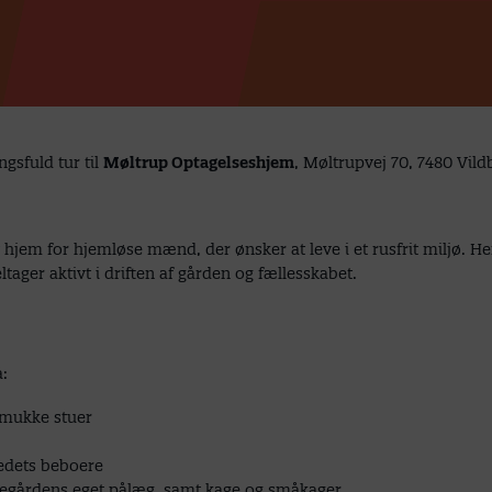
sfuld tur til
Møltrup Optagelseshjem
, Møltrupvej 70, 7480 Vild
 hjem for hjemløse mænd, der ønsker at leve i et rusfrit miljø.
ager aktivt i driften af gården og fællesskabet.
:
smukke stuer
tedets beboere
egårdens eget pålæg, samt kage og småkager