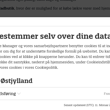
Madbutik
, hvor der er mulighed for at købe lækre varer med hjem
r
estemmer selv over dine dat
, Vestergade 76, 8600 Silkeborg
kl.
11.45
, hvor vi fordeler os i bi
uransvarlige, hvis du kan køre – og hvor mange pladser du har
 Manager og vores samarbejdspartnere benytter cookies til at i
r om dig for at understøtte forskellige formål på websitet. Du ka
ookies ved at klikke på knapperne herunder. Du kan til enhver ti
række dit samtykke, nederst på hjemmesiden, under Cookieindstill
ores cookies i vores
Cookiepolitik
.
Østjylland
Information
Af
sføring
Frav
Pris
Tilme
tilme
Senest opdateret (UTC)
:
11. februar
din t
Arrangementet er gratis