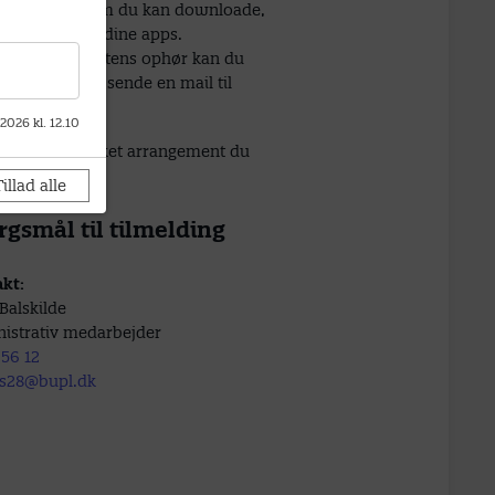
gementer, som du kan downloade,
vor du henter dine apps.
 tilmeldingsfristens ophør kan du
 afbud ved at sende en mail til
s28@bupl.dk
.
 2026 kl. 12.10
at skrive, hvilket arrangement du
r afbud til.
illad alle
rgsmål til tilmelding
kt:
Balskilde
istrativ medarbejder
 56 12
s28@bupl.dk