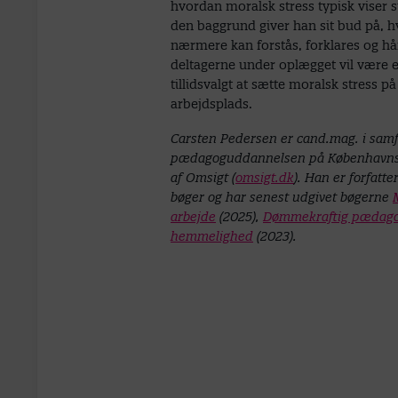
hvordan moralsk stress typisk viser s
den baggrund giver han sit bud på, h
nærmere kan forstås, forklares og hå
deltagerne under oplægget vil være e
tillidsvalgt at sætte moralsk stress 
arbejdsplads.
Carsten Pedersen er cand.mag. i samfu
pædagoguddannelsen på Københavns P
af Omsigt (
omsigt.dk
). Han er forfatte
bøger og har senest udgivet bøgerne
arbejde
(2025),
Dømmekraftig pædago
hemmelighed
(2023).