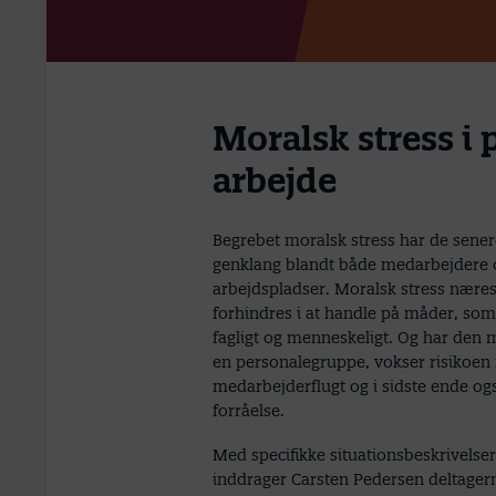
Moralsk stress i
arbejde
Begrebet moralsk stress har de sene
genklang blandt både medarbejdere 
arbejdspladser. Moralsk stress næres 
forhindres i at handle på måder, som v
fagligt og menneskeligt. Og har den mo
en personalegruppe, vokser risikoen 
medarbejderflugt og i sidste ende o
forråelse.
Med specifikke situationsbeskrivels
inddrager Carsten Pedersen deltagerne