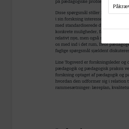
på pædagogiske problemstillinger, r
Påkræ
Disse spørgsmål stiller Line Togsverd
i sin forskning interesseret sig for,
med standardiserede digitale vurder
konkrete muligheder, faglige dilemm
relativt nye, men også relativt upåag
os med ind i det rum, hvor pædagoger
faglige spørgsmål sjældent diskutere
Line Togsverd er forskningsleder og
pædagogik og pædagogisk praksis ved
forskning optaget af pædagogik og p
hvordan den udformer sig i relation ti
rammesætninger: læreplan, kvalitet