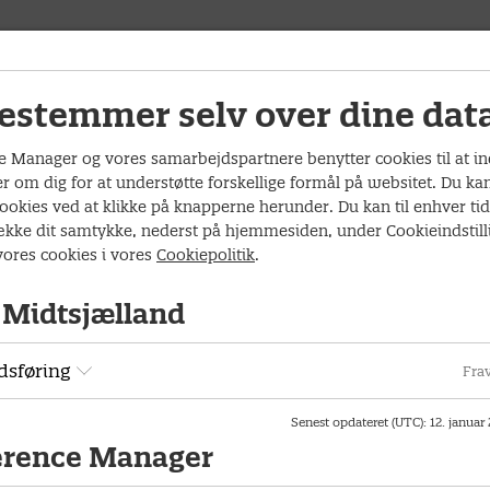
estemmer selv over dine dat
 Manager og vores samarbejdspartnere benytter cookies til at i
øjebliksbillede
r om dig for at understøtte forskellige formål på websitet. Du ka
ookies ved at klikke på knapperne herunder. Du kan til enhver ti
 arbejde med
række dit samtykke, nederst på hjemmesiden, under Cookieindstill
ores cookies i vores
Cookiepolitik
.
ngsredskaber
Midtsjælland
g, trivsel, kompetencer og
ædagoger har vurderet og
sføring
Frav
urderingerne foregår ved
skaber? Hvad er det i
derer og inddaterer i digitale
Senest opdateret (UTC)
:
12. januar
betydning for den faglige
erence Manager
entlig for et syn på børn og