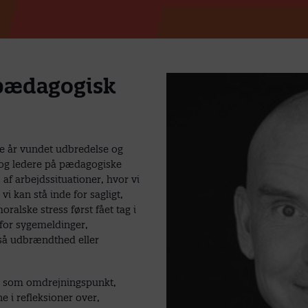
 pædagogisk
re år vundet udbredelse og
og ledere på pædagogiske
af arbejdssituationer, hvor vi
i kan stå inde for sagligt,
ralske stress først fået tag i
for sygemeldinger,
gså udbrændthed eller
er som omdrejningspunkt,
 i refleksioner over,