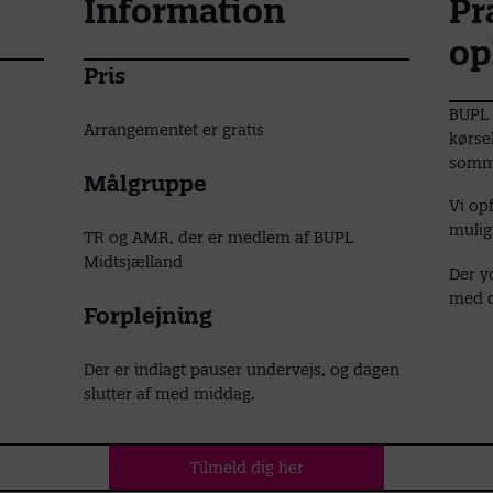
Information
Pr
op
Pris
BUPL 
Arrangementet er gratis
kørsel
somme
Målgruppe
Vi op
mulig
TR og AMR, der er medlem af BUPL
Midtsjælland
Der y
med d
Forplejning
Der er indlagt pauser undervejs, og dagen
slutter af med middag.
Tilmeld dig her