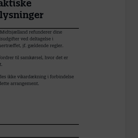
aktiske
lysninger
Midtsjælland refunderer dine
sudgifter ved deltagelse i
rtræffet, jf. gældende regler.
fordrer til samkørsel, hvor det er
t.
des ikke vikardækning i forbindelse
ette arrangement.