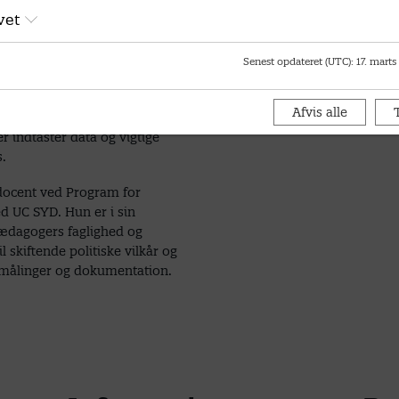
edskaberne forudsætter?
vet
 skarpt på i sit oplæg. Hun har
 hvordan pædagoger arbejder
Senest opdateret (UTC)
:
17. marts
ingsredskaber og for de
aer og udfordringer, denne
Afvis alle
T
tede praksis rejser. Hun tager
 indtaster data og vigtige
s.
 docent ved Program for
 UC SYD. Hun er i sin
ædagogers faglighed og
l skiftende politiske vilkår og
smålinger og dokumentation.