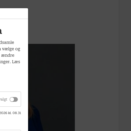
a
ndsamle
n vælge og
d ændre
inger. Læs
algt
 2026 kl. 08.31