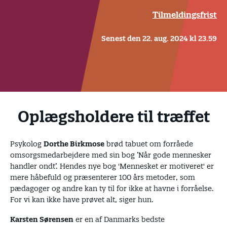
Tilmeldingsfrist
Senest den 22. aug. 2024 kl 23.59
Oplægsholdere til træffet
Psykolog
Dorthe Birkmose
brød tabuet om forråede
omsorgsmedarbejdere med sin bog ’Når gode mennesker
handler ondt’. Hendes nye bog 'Mennesket er motiveret' er
mere håbefuld og præsenterer 100 års metoder, som
pædagoger og andre kan ty til for ikke at havne i forråelse.
For vi kan ikke have prøvet alt, siger hun.
Karsten Sørensen
er en af Danmarks bedste