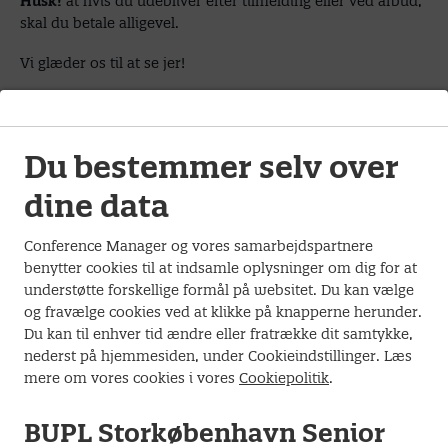
Husk!
at hvis du udebliver efter tilmelding eller ved afbud,
skal du betale alligevel.
Vi glæder os til at se jer!
Du bestemmer selv over
Lokation
dine data
Anneberg
Conference Manager og vores samarbejdspartnere
Anneberg Parken 28
benytter cookies til at indsamle oplysninger om dig for at
4500 Nykøbing Sjælland
understøtte forskellige formål på websitet. Du kan vælge
og fravælge cookies ved at klikke på knapperne herunder.
Senest tilmelding: 18. maj 2026
Du kan til enhver tid ændre eller fratrække dit samtykke,
nederst på hjemmesiden, under Cookieindstillinger. Læs
mere om vores cookies i vores
Cookiepolitik
.
Information
BUPL Storkøbenhavn Senior