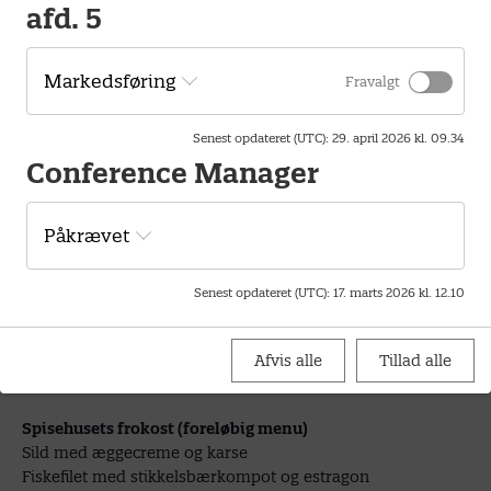
Pris
afd. 5
Det koster 200 kr at deltage, som betales kontant ved
Markedsføring
ankomsten (ingen mobile Pay).
Fravalgt
Betalingen inkluderer entre, omvisning og frokost.
Senest opdateret (UTC)
:
29. april 2026 kl. 09.34
Drikkevarer er for egen regning.
Conference Manager
Tilmeldingen er bindende.
Påkrævet
Målgruppe
Senest opdateret (UTC)
:
17. marts 2026 kl. 12.10
Seniorer i:
Brøndby, Glostrup, Rødovre og Hvidovre
Afvis alle
Tillad alle
Forplejning
Spisehusets frokost (foreløbig menu)
Sild med æggecreme og karse
Fiskefilet med stikkelsbærkompot og estragon